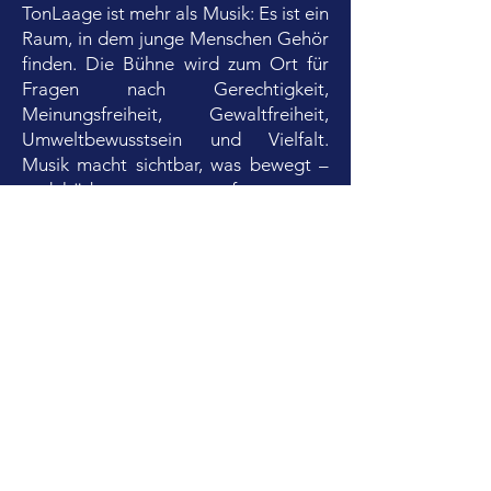
TonLaage ist mehr als Musik: Es ist ein
Raum, in dem junge Menschen Gehör
finden. Die Bühne wird zum Ort für
Fragen nach Gerechtigkeit,
Meinungsfreiheit, Gewaltfreiheit,
Umweltbewusstsein und Vielfalt.
Musik macht sichtbar, was bewegt –
und hörbar, was sonst oft ungesagt
bleibt.
Ein Projekt der offenen Kinder- und
Jugendarbeit in Trägerschaft der
Christophorus Kirchengemeinde
Laage, gemeinsam mit dem
RecknitzCampus Laage. Ziel: Ein
jährlich wiederkehrendes Bildungs-
und Kulturevent, das Haltung zeigt
und junge Stimmen stärkt.